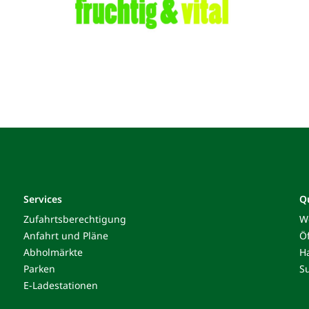
Services
Q
Zufahrtsberechtigung
W
Anfahrt und Pläne
Ö
Abholmärkte
H
Parken
S
E-Ladestationen