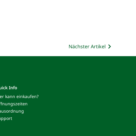
Nächster Artikel
uick Info
er kann einkaufen?
ffnungszeiten
ausordnung
upport