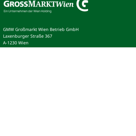
GMW Großmarkt Wien Betrieb GmbH
Laxenburger Straße 367
A-1230 Wien
Telefon:
+43 1 890 20 20
office@grossmarkt-wien.at
Services
Zufahrtsberechtigung
Anfahrt und Pläne
Abholmärkte
Parken
E-Ladestationen