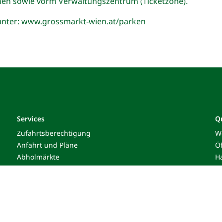
onen sowie vorm Verwaltungszentrum (Ticketzone).
unter:
www.grossmarkt-wien.at/parken
Services
Q
Zufahrtsberechtigung
W
Anfahrt und Pläne
Ö
Abholmärkte
H
Parken
S
E-Ladestationen