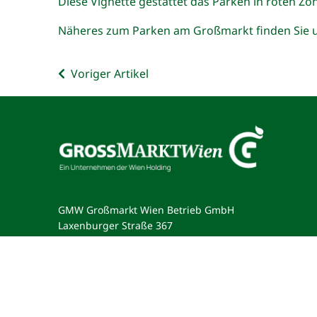
Diese Vignette gestattet das Parken in roten Z
Näheres zum Parken am Großmarkt finden Sie 
Voriger Artikel
Kontakt
GMW Großmarkt Wien Betrieb GmbH
Laxenburger Straße 367
A-1230 Wien
Telefon:
+43 1 890 20 20
office@grossmarkt-wien.at