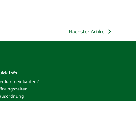
Nächster Artikel
uick Info
er kann einkaufen?
ffnungszeiten
ausordnung
upport